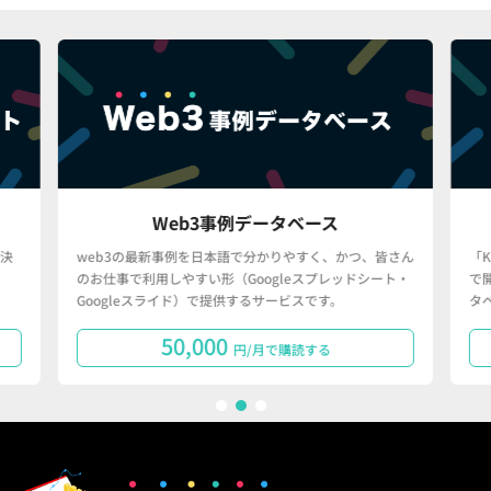
Web3事例データベース
決
web3の最新事例を日本語で分かりやすく、かつ、皆さん
「
のお仕事で利用しやすい形（Googleスプレッドシート・
で
Googleスライド）で提供するサービスです。
タ
50,000
円/月で購読する
1
2
3