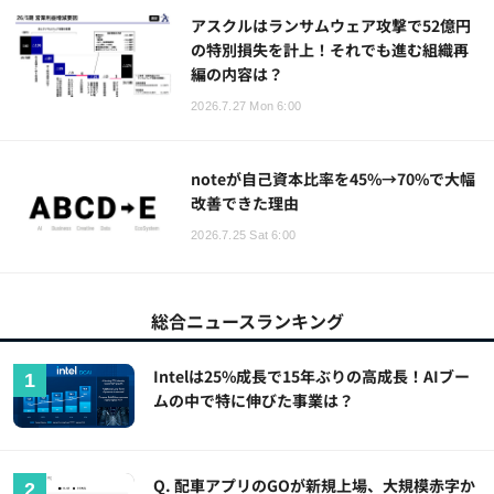
アスクルはランサムウェア攻撃で52億円
の特別損失を計上！それでも進む組織再
編の内容は？
2026.7.27 Mon 6:00
noteが自己資本比率を45%→70%で大幅
改善できた理由
2026.7.25 Sat 6:00
総合ニュースランキング
Intelは25%成長で15年ぶりの高成長！AIブー
ムの中で特に伸びた事業は？
Q. 配車アプリのGOが新規上場、大規模赤字か