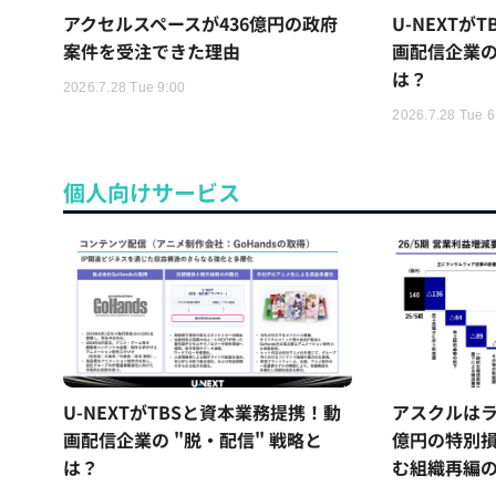
アクセルスペースが436億円の政府
U-NEXTが
案件を受注できた理由
画配信企業の
は？
2026.7.28 Tue 9:00
2026.7.28 Tue 6
個人向けサービス
U-NEXTがTBSと資本業務提携！動
アスクルはラ
画配信企業の "脱・配信" 戦略と
億円の特別
は？
む組織再編