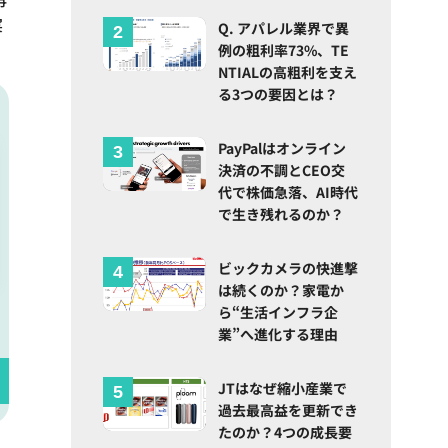
実
Q. アパレル業界で異
例の粗利率73%、TE
NTIALの高粗利を支え
る3つの要因とは？
PayPalはオンライン
決済の不調とCEO交
代で株価急落、AI時代
で生き残れるのか？
ビックカメラの快進撃
は続くのか？家電か
ら“生活インフラ企
業”へ進化する理由
JTはなぜ縮小産業で
過去最高益を更新でき
たのか？4つの成長要