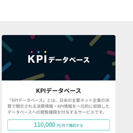
KPIデータベース
「KPIデータベース」とは、日米の主要ネット企業の決
算で開示される決算情報・KPI情報を一元的に収録した
データベースへの閲覧権限を付与するサービスです。
110,000
円/月で購読する