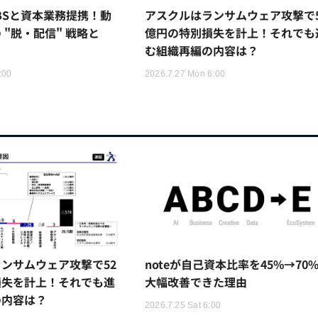
TBSと資本業務提携！動
アスクルはランサムウェア攻撃で5
 "脱・配信" 戦略と
億円の特別損失を計上！それでも
む組織再編の内容は？
:00
2026.7.27 Mon 6:00
ンサムウェア攻撃で52
noteが自己資本比率を45%→70
損失を計上！それでも進
大幅改善できた理由
の内容は？
2026.7.25 Sat 6:00