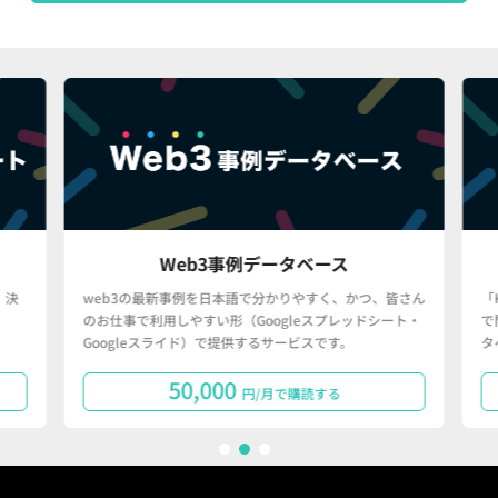
Web3事例データベース
決
web3の最新事例を日本語で分かりやすく、かつ、皆さん
「
のお仕事で利用しやすい形（Googleスプレッドシート・
で
Googleスライド）で提供するサービスです。
タ
50,000
円/月で購読する
1
2
3