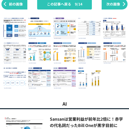
前の画像
この記事へ戻る
9/14
次の画像
AI
Sansanは営業利益が前年比2倍に！赤字
の代名詞だったBill Oneが黒字目前に