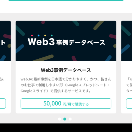
Web3事例データベース
決
web3の最新事例を日本語で分かりやすく、かつ、皆さん
「
のお仕事で利用しやすい形（Googleスプレッドシート・
で
Googleスライド）で提供するサービスです。
タ
50,000
円/月で購読する
1
2
3