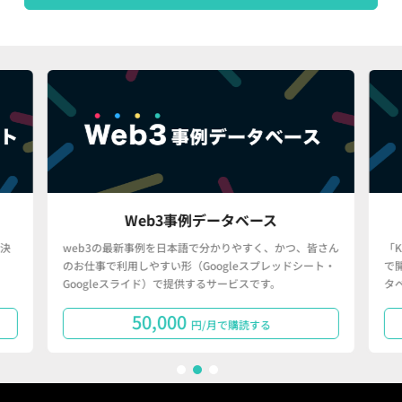
Web3事例データベース
決
web3の最新事例を日本語で分かりやすく、かつ、皆さん
「
のお仕事で利用しやすい形（Googleスプレッドシート・
で
Googleスライド）で提供するサービスです。
タ
50,000
円/月で購読する
1
2
3