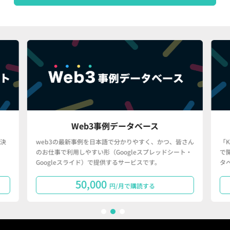
Web3事例データベース
決
web3の最新事例を日本語で分かりやすく、かつ、皆さん
「
のお仕事で利用しやすい形（Googleスプレッドシート・
で
Googleスライド）で提供するサービスです。
タ
50,000
円/月で購読する
1
2
3