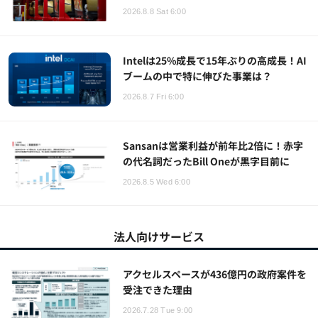
2026.8.8 Sat 6:00
Intelは25%成長で15年ぶりの高成長！AI
ブームの中で特に伸びた事業は？
2026.8.7 Fri 6:00
Sansanは営業利益が前年比2倍に！赤字
の代名詞だったBill Oneが黒字目前に
2026.8.5 Wed 6:00
法人向けサービス
アクセルスペースが436億円の政府案件を
受注できた理由
2026.7.28 Tue 9:00