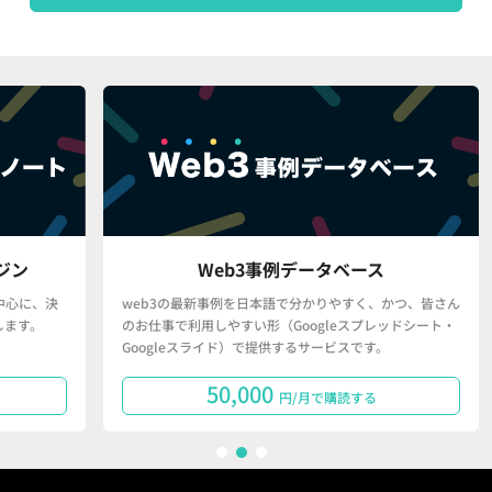
Web3事例データベース
、決
web3の最新事例を日本語で分かりやすく、かつ、皆さん
「
のお仕事で利用しやすい形（Googleスプレッドシート・
で
Googleスライド）で提供するサービスです。
タ
50,000
円/月で購読する
1
2
3