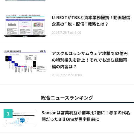
U-NEXTがTBSと資本業務提携！動画配信
企業の "脱・配信" 戦略とは？
2026.7.28 Tue 6:00
アスクルはランサムウェア攻撃で52億円
の特別損失を計上！それでも進む組織再
編の内容は？
2026.7.27 Mon 6:00
総合ニュースランキング
Sansanは営業利益が前年比2倍に！赤字の代名
詞だったBill Oneが黒字目前に