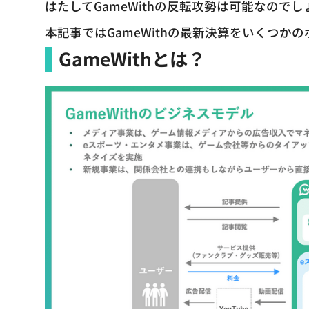
はたしてGameWithの反転攻勢は可能なので
本記事ではGameWithの最新決算をいくつか
GameWithとは？