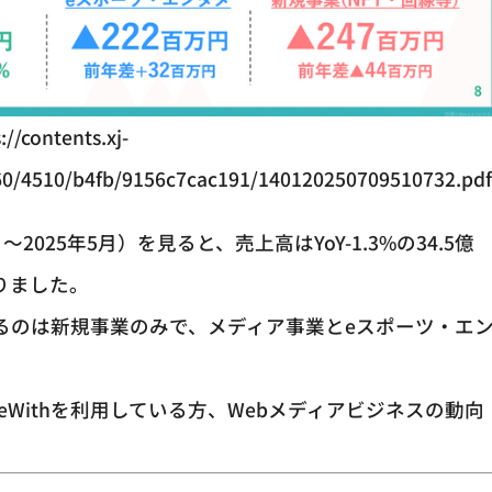
://contents.xj-
60/4510/b4fb/9156c7cac191/140120250709510732.pd
月～2025年5月）を見ると、売上高はYoY-1.3%の34.5億
りました。
るのは新規事業のみで、メディア事業とeスポーツ・エ
Withを利用している方、Webメディアビジネスの動向