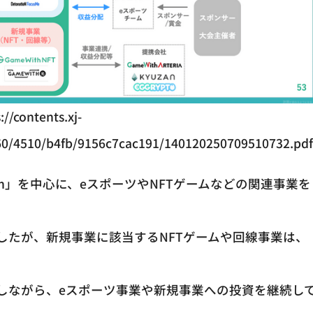
://contents.xj-
60/4510/b4fb/9156c7cac191/140120250709510732.pd
With」を中心に、eスポーツやNFTゲームなどの関連事業を
したが、新規事業に該当するNFTゲームや回線事業は、
しながら、eスポーツ事業や新規事業への投資を継続し