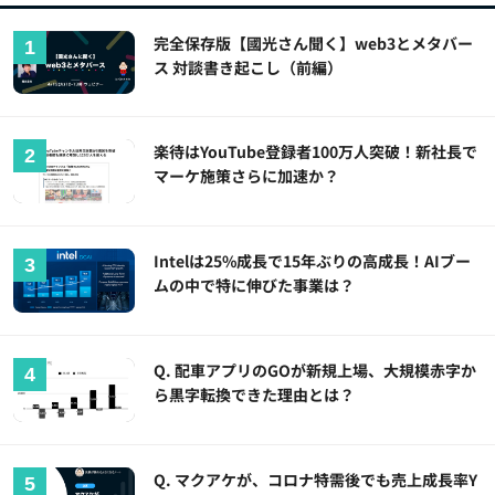
完全保存版【國光さん聞く】web3とメタバー
ス 対談書き起こし（前編）
楽待はYouTube登録者100万人突破！新社長で
マーケ施策さらに加速か？
Intelは25%成長で15年ぶりの高成長！AIブー
ムの中で特に伸びた事業は？
Q. 配車アプリのGOが新規上場、大規模赤字か
ら黒字転換できた理由とは？
Q. マクアケが、コロナ特需後でも売上成長率Y