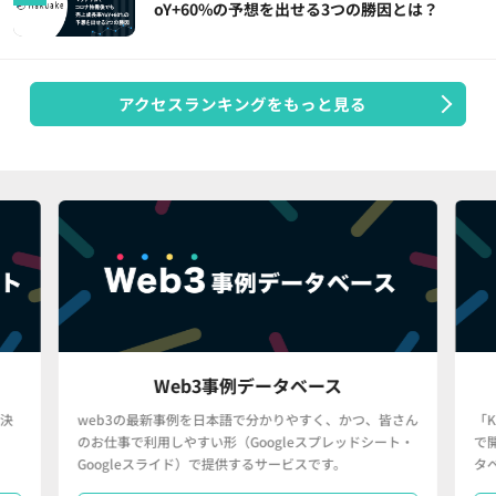
oY+60%の予想を出せる3つの勝因とは？
アクセスランキングをもっと見る
Web3事例データベース
決
web3の最新事例を日本語で分かりやすく、かつ、皆さん
「
のお仕事で利用しやすい形（Googleスプレッドシート・
で
Googleスライド）で提供するサービスです。
タ