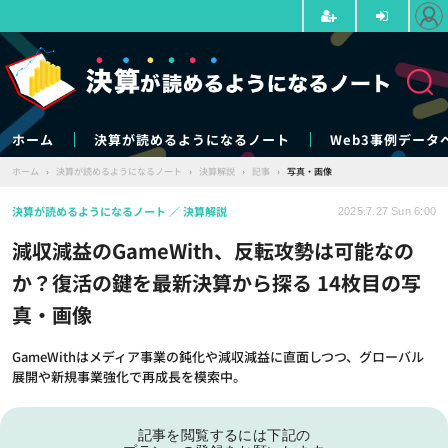
ホーム
決算が読めるようになるノート
Web3事例データ
ホーム
›
決算が読めるようになるノート
›
決算解説
›
記事
›
写真・画像
決算が読めるようになるノート
決算解説
2025.7.27 Sun 6:00
減収減益のGameWith、反転攻勢は可能なの
か？復活の鍵を最新決算から探る 14枚目の写
真・画像
GameWithはメディア事業の鈍化や減収減益に直面しつつ、グローバル
展開や新規事業強化で再成長を模索中。
記事を閲覧するには下記の