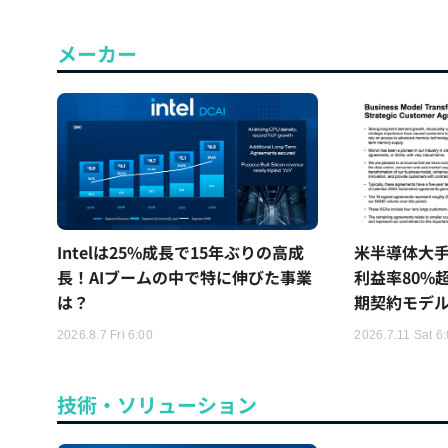
メーカー
Intelは25%成長で15年ぶりの高成
米半導体大
長！AIブームの中で特に伸びた事業
利益率80%
は？
期契約モデ
2026.8.7 Fri 6:00
2026.7.11 Sat 6
技術・ソリューション