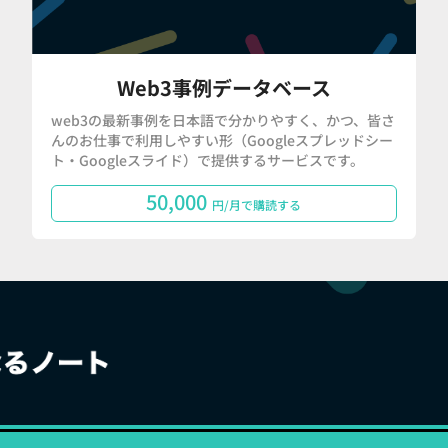
Web3事例データベース
web3の最新事例を日本語で分かりやすく、かつ、皆さ
んのお仕事で利用しやすい形（Googleスプレッドシー
ト・Googleスライド）で提供するサービスです。
50,000
円/月で購読する