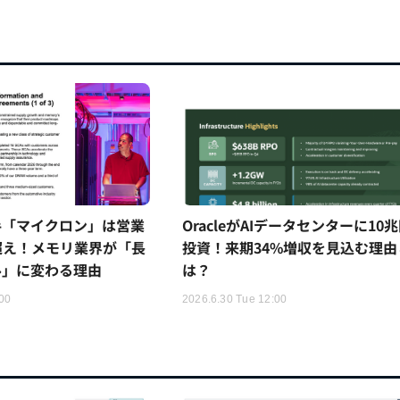
手「マイクロン」は営業
OracleがAIデータセンターに10
超え！メモリ業界が「長
投資！来期34%増収を見込む理由
ル」に変わる理由
は？
:00
2026.6.30 Tue 12:00