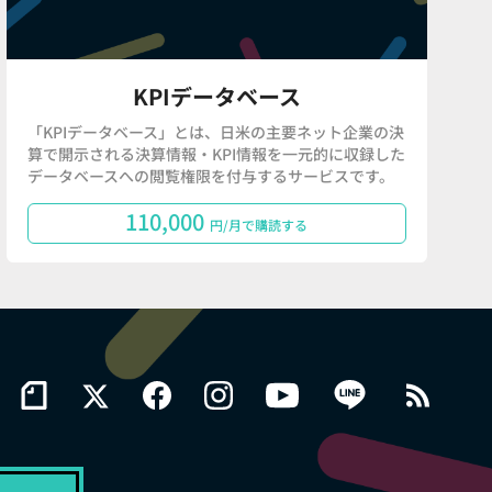
KPIデータベース
「KPIデータベース」とは、日米の主要ネット企業の決
算で開示される決算情報・KPI情報を一元的に収録した
データベースへの閲覧権限を付与するサービスです。
110,000
円/月で購読する