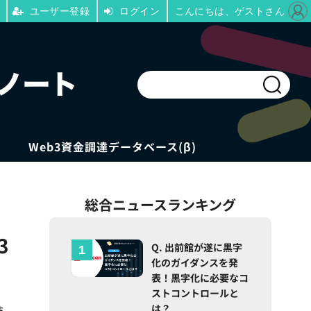
ユーザー登録
ログイン
こんにちは、ゲストさん
Web3資金調達データベース(β)
総合ニュースランキング
3
Q. 出前館が遂に黒字
化のガイダンスを発
表！黒字化に必要なコ
ストコントロールと
は？
技