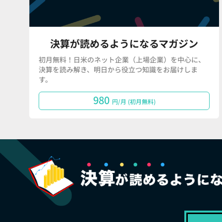
決算が読めるようになるマガジン
初月無料！日米のネット企業（上場企業）を中心に、
決算を読み解き、明日から役立つ知識をお届けしま
す。
980
円/月 (初月無料)