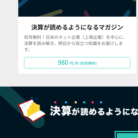
決算が読めるようになるマガジン
初月無料！日米のネット企業（上場企業）を中心に、
決算を読み解き、明日から役立つ知識をお届けしま
す。
980
円/月 (初月無料)