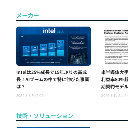
メーカー
Intelは25%成長で15年ぶりの高成
米半導体大
長！AIブームの中で特に伸びた事業
利益率80%
は？
期契約モデ
2026.8.7 Fri 6:00
2026.7.11 Sat 6
技術・ソリューション