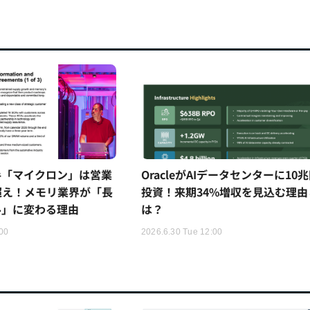
手「マイクロン」は営業
OracleがAIデータセンターに10
超え！メモリ業界が「長
投資！来期34%増収を見込む理由
ル」に変わる理由
は？
:00
2026.6.30 Tue 12:00