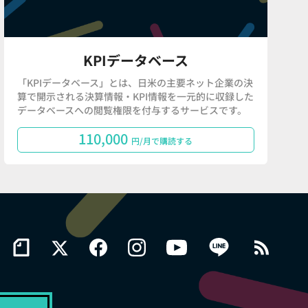
KPIデータベース
「KPIデータベース」とは、日米の主要ネット企業の決
算で開示される決算情報・KPI情報を一元的に収録した
データベースへの閲覧権限を付与するサービスです。
110,000
円/月で購読する