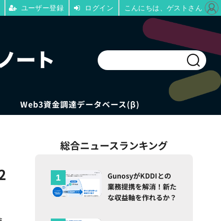
ユーザー登録
ログイン
こんにちは、ゲストさん
Web3資金調達データベース(β)
総合ニュースランキング
2
GunosyがKDDIとの
業務提携を解消！新た
な収益軸を作れるか？
技