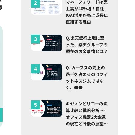
マネーフォワードは売
源
上高が40%増！自社
のAI活用が売上成長に
直結する理由
Q.楽天銀行上場に至
った、楽天グループの
現在のお金事情とは？
Q. カーブスの売上の
過半を占めるのはフィ
ットネスジムではな
く、●●
キヤノンとリコーの決
算比較と戦略分析 ～
オフィス機器2大企業
の現在と今後の展望～