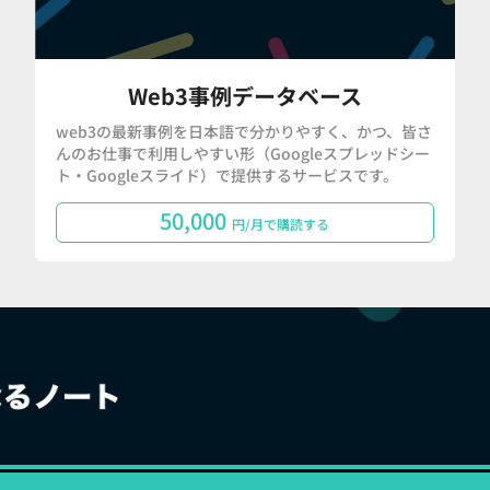
Web3事例データベース
web3の最新事例を日本語で分かりやすく、かつ、皆さ
んのお仕事で利用しやすい形（Googleスプレッドシー
ト・Googleスライド）で提供するサービスです。
50,000
円/月で購読する