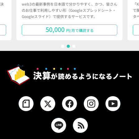
決
web3の最新事例を日本語で分かりやすく、かつ、皆さん
「
のお仕事で利用しやすい形（Googleスプレッドシート・
で
Googleスライド）で提供するサービスです。
タ
50,000
円/月で購読する
1
2
3