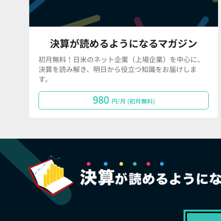
決算が読めるようになるマガジン
初月無料！日米のネット企業（上場企業）を中心に、
決算を読み解き、明日から役立つ知識をお届けしま
す。
980
円/月 (初月無料)