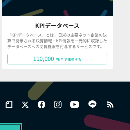
KPIデータベース
「KPIデータベース」とは、日米の主要ネット企業の決
算で開示される決算情報・KPI情報を一元的に収録した
データベースへの閲覧権限を付与するサービスです。
110,000
円/月で購読する