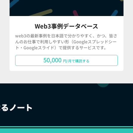
Web3事例データベース
web3の最新事例を日本語で分かりやすく、かつ、皆さ
んのお仕事で利用しやすい形（Googleスプレッドシー
ト・Googleスライド）で提供するサービスです。
50,000
円/月で購読する