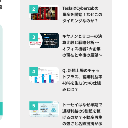
源
TeslaはCybercabの
量産を開始！なぜこの
タイミングなのか？
キヤノンとリコーの決
算比較と戦略分析 ～
オフィス機器2大企業
の現在と今後の展望～
Q. 新規上場のチャッ
トプラス、営業利益率
48%を生む3つの仕組
みとは？
トーセイはなぜ半期で
通期利益の9割超を稼
げるのか？不動産再生
の強さと名鉄提携が示