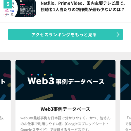
Netflix、Prime Video、国内主要テレビ局で、
視聴者1人当たりの制作費が最も少ないのは？
アクセスランキングをもっと見る
Web3事例データベース
決
web3の最新事例を日本語で分かりやすく、かつ、皆さん
「
のお仕事で利用しやすい形（Googleスプレッドシート・
で
Googleスライド）で提供するサービスです。
タ