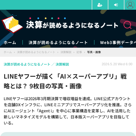
ホーム
決算が読めるようになるノート
Web3事例データ
ホーム
›
決算が読めるようになるノート
›
決算解説
›
記事
›
写真・画像
決算が読めるようになるノート
決算解説
2026.5.20 Wed 6:00
LINEヤフーが描く「AI×スーパーアプリ」戦
略とは？ 9枚目の写真・画像
LINEヤフーは2026年3月期決算で増収増益を達成。LINE公式アカウント
を店舗DXインフラに、LINEミニアプリでスーパーアプリ化を推進。さら
にAIエージェント「Agent i」を中心に事業構造を変革し、AIを活用した
新しいマネタイズモデルを構築して、日本版スーパーアプリを目指して
いる。