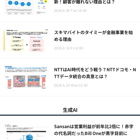
新！顧客が離れない理由とは？
2026.6.30 Tue 16:00
スキマバイトのタイミーが金融事業を始
める理由
2026.6.19 Fri 6:00
NTTはAI時代をどう戦う？NTTドコモ・N
TTデータ統合の真意とは？
2026.5.20 Wed 12:00
生成AI
Sansanは営業利益が前年比2倍に！赤字
の代名詞だったBill Oneが黒字目前に