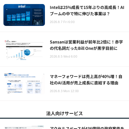
Intelは25%成長で15年ぶりの高成長！AI
ブームの中で特に伸びた事業は？
2026.8.7 Fri 6:00
Sansanは営業利益が前年比2倍に！赤字
の代名詞だったBill Oneが黒字目前に
2026.8.5 Wed 6:00
マネーフォワードは売上高が40%増！自
社のAI活用が売上成長に直結する理由
2026.8.3 Mon 12:00
法人向けサービス
アクセルスペースが436億円の政府案件を