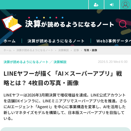
ホーム
決算が読めるようになるノート
Web3事例データ
ホーム
›
決算が読めるようになるノート
›
決算解説
›
記事
›
写真・画像
決算が読めるようになるノート
決算解説
2026.5.20 Wed 6:00
LINEヤフーが描く「AI×スーパーアプリ」戦
略とは？ 4枚目の写真・画像
LINEヤフーは2026年3月期決算で増収増益を達成。LINE公式アカウント
を店舗DXインフラに、LINEミニアプリでスーパーアプリ化を推進。さら
にAIエージェント「Agent i」を中心に事業構造を変革し、AIを活用した
新しいマネタイズモデルを構築して、日本版スーパーアプリを目指して
いる。