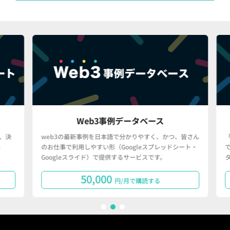
Web3事例データベース
決
web3の最新事例を日本語で分かりやすく、かつ、皆さん
「
のお仕事で利用しやすい形（Googleスプレッドシート・
で
Googleスライド）で提供するサービスです。
タ
50,000
円/月で購読する
1
2
3