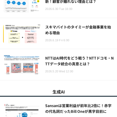
新！顧客が離れない理由とは？
2026.6.30 Tue 16:00
スキマバイトのタイミーが金融事業を始
める理由
2026.6.19 Fri 6:00
NTTはAI時代をどう戦う？NTTドコモ・N
TTデータ統合の真意とは？
2026.5.20 Wed 12:00
生成AI
Sansanは営業利益が前年比2倍に！赤字
の代名詞だったBill Oneが黒字目前に