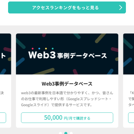
アクセスランキングをもっと見る
Web3事例データベース
決
web3の最新事例を日本語で分かりやすく、かつ、皆さん
「
のお仕事で利用しやすい形（Googleスプレッドシート・
で
Googleスライド）で提供するサービスです。
タ
50,000
円/月で購読する