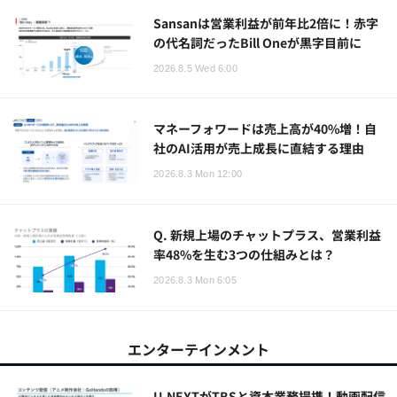
Sansanは営業利益が前年比2倍に！赤字
の代名詞だったBill Oneが黒字目前に
2026.8.5 Wed 6:00
マネーフォワードは売上高が40%増！自
社のAI活用が売上成長に直結する理由
2026.8.3 Mon 12:00
Q. 新規上場のチャットプラス、営業利益
率48%を生む3つの仕組みとは？
2026.8.3 Mon 6:05
エンターテインメント
U-NEXTがTBSと資本業務提携！動画配信