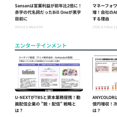
Sansanは営業利益が前年比2倍に！
マネーフォワ
赤字の代名詞だったBill Oneが黒字
増！自社のA
目前に
する理由
2026.8.5 Wed 6:00
2026.8.3 Mon 1
エンターテインメント
U-NEXTがTBSと資本業務提携！動
ANYCOLO
画配信企業の "脱・配信" 戦略と
億円増収！次
は？
は？