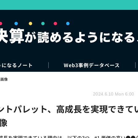
うになるノート
Web3事例データベース
・画像
2024.6.10 Mon 6:00
タレントパレット、高成長を実現できて
像
成長を実現できている理由は、以下の3つ。#1 単価の高い●●