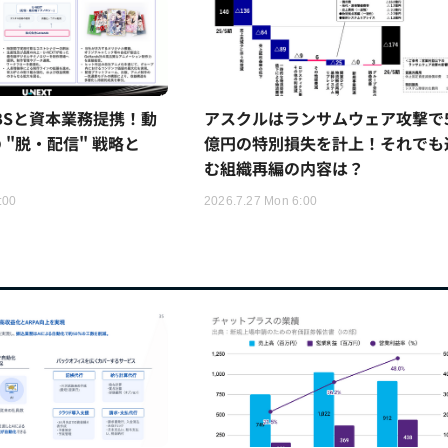
TBSと資本業務提携！動
アスクルはランサムウェア攻撃で5
 "脱・配信" 戦略と
億円の特別損失を計上！それでも
む組織再編の内容は？
:00
2026.7.27 Mon 6:00