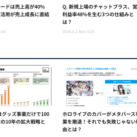
ードは売上高が40%
Q. 新規上場のチャットプラス、
I活用が売上成長に直結
利益率48%を生む3つの仕組みと
は？
2:00
2026.8.3 Mon 6:05
Rはグッズ事業だけで100
ホロライブのカバーがメタバース
の10年の拡大戦略と
業を撤退！それでも失敗じゃない
由とは？