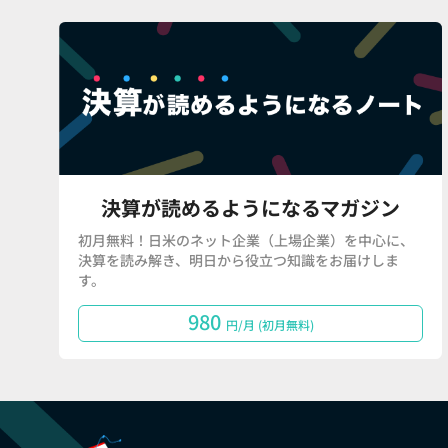
決算が読めるようになるマガジン
初月無料！日米のネット企業（上場企業）を中心に、
決算を読み解き、明日から役立つ知識をお届けしま
す。
980
円/月 (初月無料)