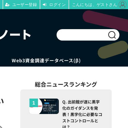
ユーザー登録
ログイン
こんにちは、ゲストさん
Web3資金調達データベース(β)
総合ニュースランキング
い
Q. 出前館が遂に黒字
化のガイダンスを発
表！黒字化に必要なコ
ストコントロールと
は？
企