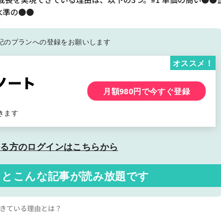
水準の●●
記の
プランへの登録をお願いします
オススメ！
月額980円で今すぐ登録
きます
いる方の
ログインはこちらから
くと
こんな記事が読み放題です
できている理由とは？