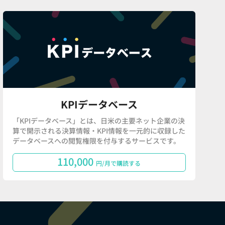
KPIデータベース
「KPIデータベース」とは、日米の主要ネット企業の決
算で開示される決算情報・KPI情報を一元的に収録した
データベースへの閲覧権限を付与するサービスです。
110,000
円/月で購読する