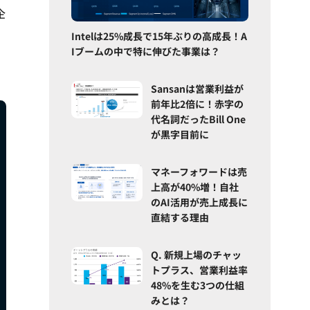
企
Intelは25%成長で15年ぶりの高成長！A
Iブームの中で特に伸びた事業は？
Sansanは営業利益が
前年比2倍に！赤字の
代名詞だったBill One
が黒字目前に
マネーフォワードは売
上高が40%増！自社
のAI活用が売上成長に
直結する理由
Q. 新規上場のチャッ
トプラス、営業利益率
48%を生む3つの仕組
みとは？