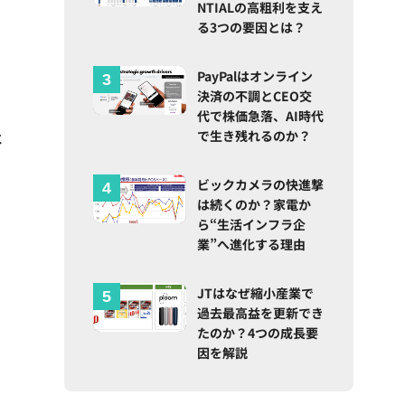
NTIALの高粗利を支え
る3つの要因とは？
PayPalはオンライン
決済の不調とCEO交
代で株価急落、AI時代
で生き残れるのか？
は
ビックカメラの快進撃
は続くのか？家電か
ら“生活インフラ企
業”へ進化する理由
JTはなぜ縮小産業で
過去最高益を更新でき
たのか？4つの成長要
因を解説