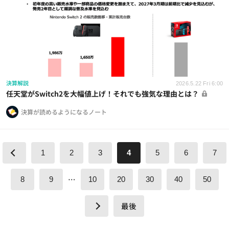
決算解説
2026.5.22 Fri 6:00
任天堂がSwitch2を大幅値上げ！それでも強気な理由とは？
決算が読めるようになるノート
1
2
3
4
5
6
7
…
8
9
10
20
30
40
50
最後