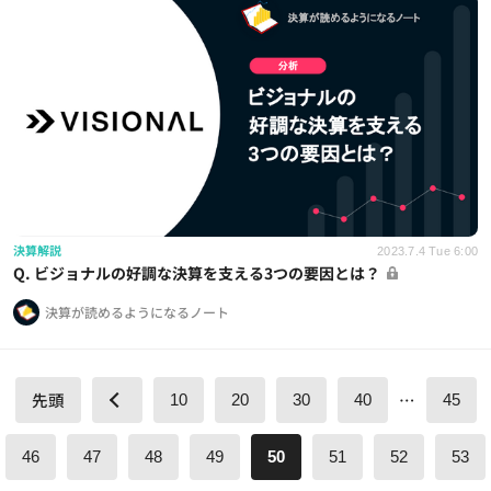
決算解説
2023.7.4 Tue 6:00
Q. ビジョナルの好調な決算を支える3つの要因とは？
決算が読めるようになるノート
先頭
…
10
20
30
40
45
46
47
48
49
50
51
52
53