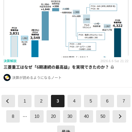
決算解説
2026.6.6 Sat 21:22
三菱重工はなぜ「6期連続の最高益」を実現できたのか？
決算が読めるようになるノート
1
2
3
4
5
6
7
…
8
10
20
30
40
50
最後