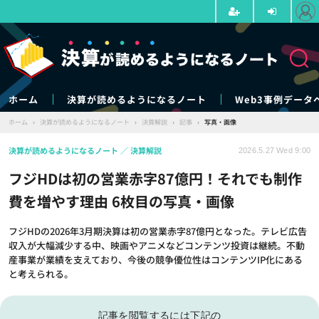
ホーム
決算が読めるようになるノート
Web3事例データ
ホーム
›
決算が読めるようになるノート
›
決算解説
›
記事
›
写真・画像
決算が読めるようになるノート
決算解説
2026.5.27 Wed 9:00
フジHDは初の営業赤字87億円！それでも制作
費を増やす理由 6枚目の写真・画像
フジHDの2026年3月期決算は初の営業赤字87億円となった。テレビ広告
収入が大幅減少する中、映画やアニメなどコンテンツ投資は継続。不動
産事業が業績を支えており、今後の競争優位性はコンテンツIP化にある
と考えられる。
記事を閲覧するには下記の