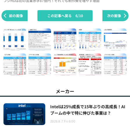
フジHDは初の営業赤字87億円！それでも制作費を増やす理由
前の画像
この記事へ戻る
6/10
次の画像
メーカー
Intelは25%成長で15年ぶりの高成長！AI
ブームの中で特に伸びた事業は？
2026.8.7 Fri 6:00