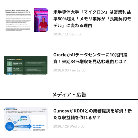
米半導体大手「マイクロン」は営業利益
率80%超え！メモリ業界が「長期契約モ
デル」に変わる理由
2026.7.11 Sat 6:00
OracleがAIデータセンターに10兆円投
資！来期34%増収を見込む理由とは？
2026.6.30 Tue 12:00
メディア・広告
GunosyがKDDIとの業務提携を解消！新
たな収益軸を作れるか？
2026.7.29 Wed 6:00