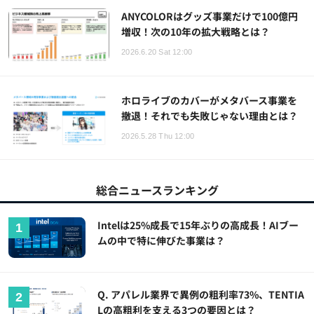
ANYCOLORはグッズ事業だけで100億円
増収！次の10年の拡大戦略とは？
2026.6.20 Sat 12:00
ホロライブのカバーがメタバース事業を
撤退！それでも失敗じゃない理由とは？
2026.5.28 Thu 12:00
総合ニュースランキング
Intelは25%成長で15年ぶりの高成長！AIブー
ムの中で特に伸びた事業は？
Q. アパレル業界で異例の粗利率73%、TENTIA
Lの高粗利を支える3つの要因とは？