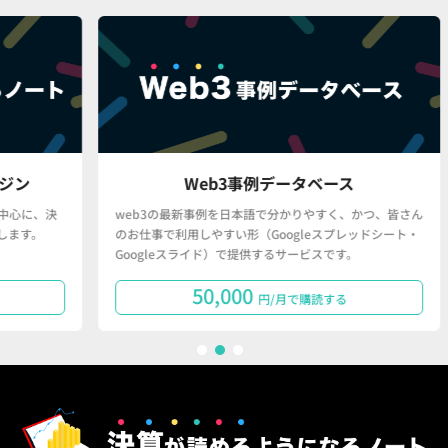
Web3事例データベース
、決
web3の最新事例を日本語で分かりやすく、かつ、皆さん
「
。
のお仕事で利用しやすい形（Googleスプレッドシート・
で
Googleスライド）で提供するサービスです。
タ
50,000
円/月で購読する
1
2
3