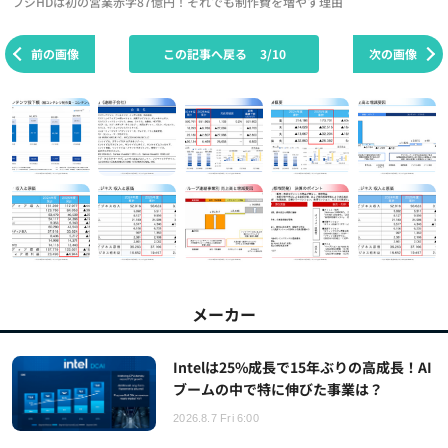
フジHDは初の営業赤字87億円！それでも制作費を増やす理由
前の画像
この記事へ戻る
3/10
次の画像
メーカー
Intelは25%成長で15年ぶりの高成長！AI
ブームの中で特に伸びた事業は？
2026.8.7 Fri 6:00