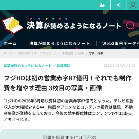
ホーム
決算が読めるようになるノート
Web3事例データ
ホーム
›
決算が読めるようになるノート
›
決算解説
›
記事
›
写真・画像
決算が読めるようになるノート
決算解説
2026.5.27 Wed 9:00
フジHDは初の営業赤字87億円！それでも制作
費を増やす理由 3枚目の写真・画像
フジHDの2026年3月期決算は初の営業赤字87億円となった。テレビ広告
収入が大幅減少する中、映画やアニメなどコンテンツ投資は継続。不動
産事業が業績を支えており、今後の競争優位性はコンテンツIP化にある
と考えられる。
記事を閲覧するには下記の