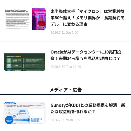
米半導体大手「マイクロン」は営業利益
率80%超え！メモリ業界が「長期契約モ
デル」に変わる理由
2026.7.11 Sat 6:00
OracleがAIデータセンターに10兆円投
資！来期34%増収を見込む理由とは？
2026.6.30 Tue 12:00
メディア・広告
GunosyがKDDIとの業務提携を解消！新
たな収益軸を作れるか？
2026.7.29 Wed 6:00