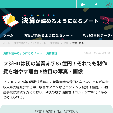
ホーム
決算が読めるようになるノート
Web3事例データ
ホーム
›
決算が読めるようになるノート
›
決算解説
›
記事
›
写真・画像
決算が読めるようになるノート
決算解説
2026.5.27 Wed 9:00
フジHDは初の営業赤字87億円！それでも制作
費を増やす理由 8枚目の写真・画像
フジHDの2026年3月期決算は初の営業赤字87億円となった。テレビ広告
収入が大幅減少する中、映画やアニメなどコンテンツ投資は継続。不動
産事業が業績を支えており、今後の競争優位性はコンテンツIP化にある
と考えられる。
記事を閲覧するには下記の