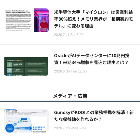
米半導体大手「マイクロン」は営業利益
率80%超え！メモリ業界が「長期契約モ
デル」に変わる理由
2026.7.11 Sat 6:00
OracleがAIデータセンターに10兆円投
資！来期34%増収を見込む理由とは？
2026.6.30 Tue 12:00
メディア・広告
GunosyがKDDIとの業務提携を解消！新
たな収益軸を作れるか？
2026.7.29 Wed 6:00