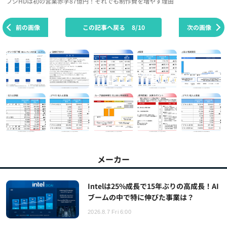
フジHDは初の営業赤字87億円！それでも制作費を増やす理由
前の画像
この記事へ戻る
8/10
次の画像
メーカー
Intelは25%成長で15年ぶりの高成長！AI
ブームの中で特に伸びた事業は？
2026.8.7 Fri 6:00