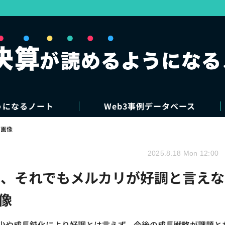
うになるノート
Web3事例データベース
・画像
2025.8.18 Mon 12:00
、それでもメルカリが好調と言えな
像
減少や成長鈍化により好調とは言えず、今後の成長戦略が課題と