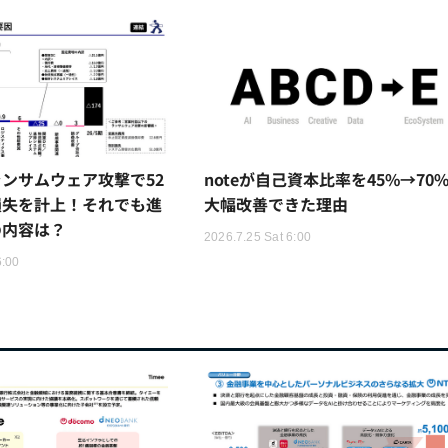
ンサムウェア攻撃で52
noteが自己資本比率を45%→70
損失を計上！それでも進
大幅改善できた理由
の内容は？
2026.7.25 Sat 6:00
6:00