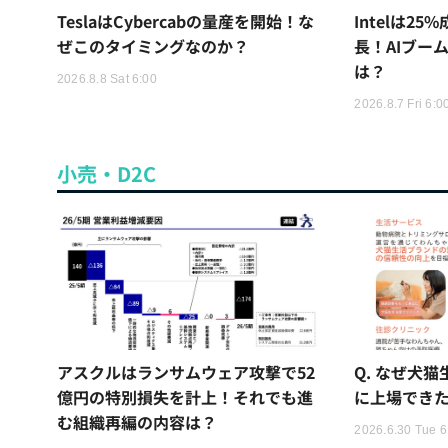
TeslaはCybercabの量産を開始！な
Intelは2
ぜこのタイミングなのか？
長！AIブー
は？
2026.8.8 Sat 6:00
2026.8.7 Fri 6:0
小売・D2C
アスクルはランサムウェア攻撃で52
Q. なぜ犬
億円の特別損失を計上！それでも進
に上場でき
む組織再編の内容は？
2026.6.30 Tue 6