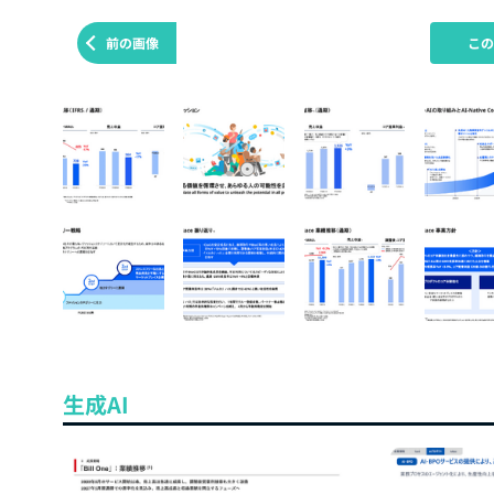
前の画像
こ
生成AI