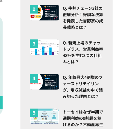
Q. 牛丼チェーン3社の
徹底分析！好調な決算
を発表した吉野家の成
長戦略とは？
Q. 新規上場のチャッ
トプラス、営業利益率
48%を生む3つの仕組
みとは？
Q. 年収最大4割増のフ
ァーストリテイリン
グ、増収減益の中で踏
み切った理由とは？
トーセイはなぜ半期で
通期利益の9割超を稼
げるのか？不動産再生