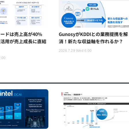
ードは売上高が40%
GunosyがKDDIとの業務提携を解
I活用が売上成長に直結
消！新たな収益軸を作れるか？
2026.7.29 Wed 6:00
2:00