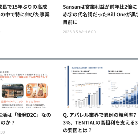
5%成長で15年ぶりの高成
Sansanは営業利益が前年比2倍に
ムの中で特に伸びた事業
赤字の代名詞だったBill Oneが黒
目前に
0
2026.8.5 Wed 6:00
猫生活は「後発D2C」なの
Q. アパレル業界で異例の粗利率7
たのか？
3%、TENTIALの高粗利を支える
の要因とは？
:00