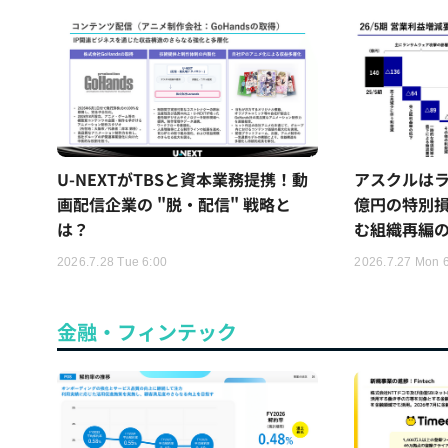
U-NEXTがTBSと資本業務提携！動
アスクルはラ
画配信企業の "脱・配信" 戦略と
億円の特別
は？
む組織再編
2026.7.28 Tue 6:00
2026.7.27 Mon 
金融・フィンテック