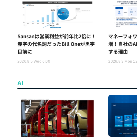
Sansanは営業利益が前年比2倍に！
マネーフォワ
赤字の代名詞だったBill Oneが黒字
増！自社のA
目前に
する理由
2026.8.5 Wed 6:00
2026.8.3 Mon 1
AI