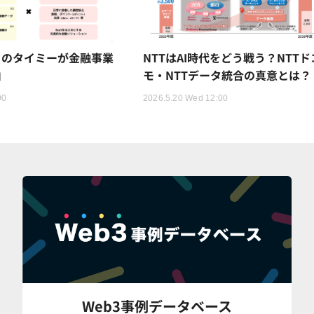
トのタイミーが金融事業
NTTはAI時代をどう戦う？NTTド
由
モ・NTTデータ統合の真意とは？
00
2026.5.20 Wed 12:00
Web3事例データベース