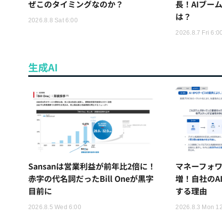
ぜこのタイミングなのか？
長！AIブー
は？
2026.8.8 Sat 6:00
2026.8.7 Fri 6:0
生成AI
Sansanは営業利益が前年比2倍に！
マネーフォワ
赤字の代名詞だったBill Oneが黒字
増！自社のA
目前に
する理由
2026.8.5 Wed 6:00
2026.8.3 Mon 1