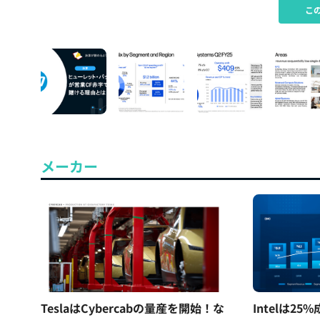
こ
メーカー
TeslaはCybercabの量産を開始！な
Intelは2