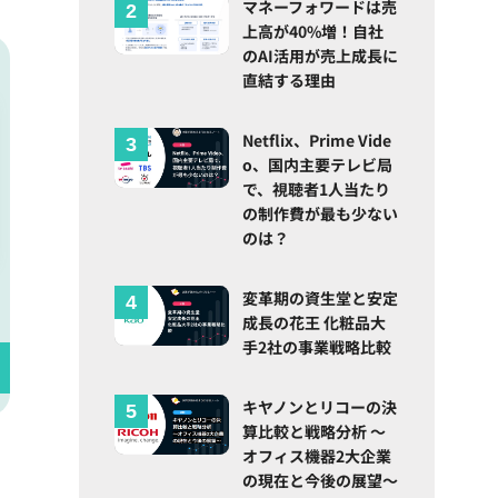
マネーフォワードは売
上高が40%増！自社
のAI活用が売上成長に
直結する理由
Netflix、Prime Vide
o、国内主要テレビ局
で、視聴者1人当たり
の制作費が最も少ない
のは？
変革期の資生堂と安定
成長の花王 化粧品大
手2社の事業戦略比較
キヤノンとリコーの決
算比較と戦略分析 ～
オフィス機器2大企業
の現在と今後の展望～