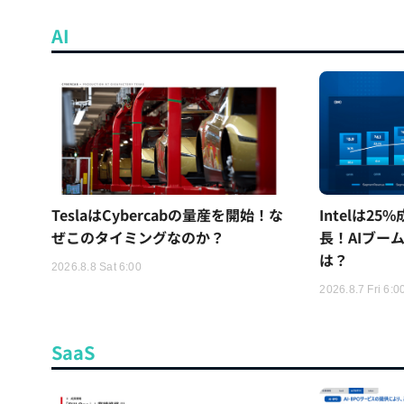
AI
TeslaはCybercabの量産を開始！な
Intelは2
ぜこのタイミングなのか？
長！AIブー
は？
2026.8.8 Sat 6:00
2026.8.7 Fri 6:0
SaaS