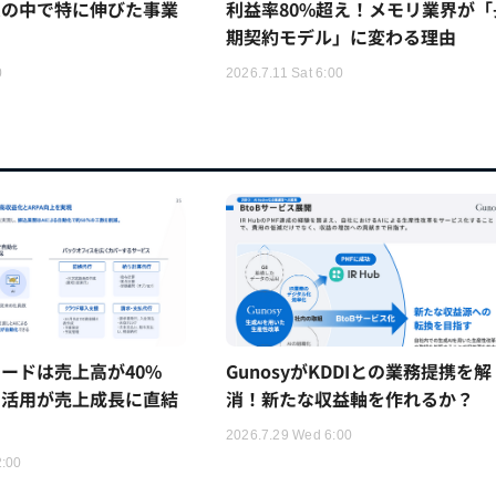
ムの中で特に伸びた事業
利益率80%超え！メモリ業界が「
期契約モデル」に変わる理由
0
2026.7.11 Sat 6:00
ードは売上高が40%
GunosyがKDDIとの業務提携を解
I活用が売上成長に直結
消！新たな収益軸を作れるか？
2026.7.29 Wed 6:00
2:00