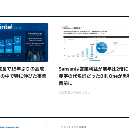
5%成長で15年ぶりの高成
Sansanは営業利益が前年比2倍に
ムの中で特に伸びた事業
赤字の代名詞だったBill Oneが黒
目前に
0
2026.8.5 Wed 6:00