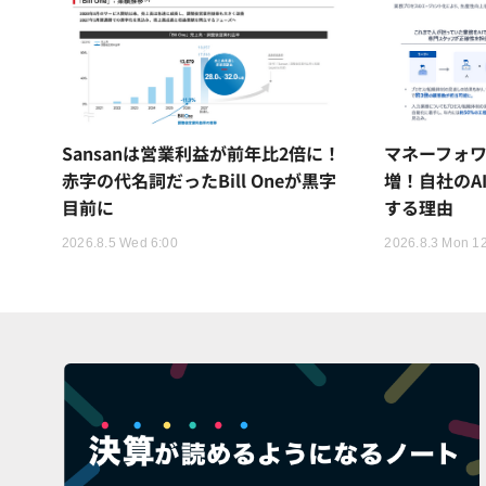
Sansanは営業利益が前年比2倍に！
マネーフォワ
赤字の代名詞だったBill Oneが黒字
増！自社のA
目前に
する理由
2026.8.5 Wed 6:00
2026.8.3 Mon 1