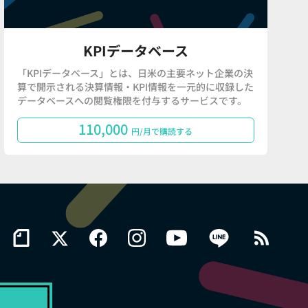
KPIデータベース
「KPIデータベース」とは、日米の主要ネット企業の決
算で開示される決算情報・KPI情報を一元的に収録した
データベースへの閲覧権限を付与するサービスです。
110,000
円/月で購読する