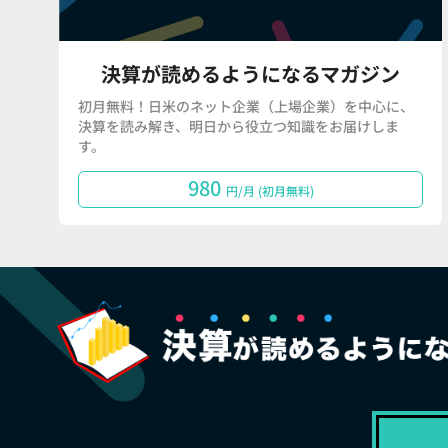
決算が読めるようになるマガジン
初月無料！日米のネット企業（上場企業）を中心に、
決算を読み解き、明日から役立つ知識をお届けしま
す。
980
円/月 (初月無料)