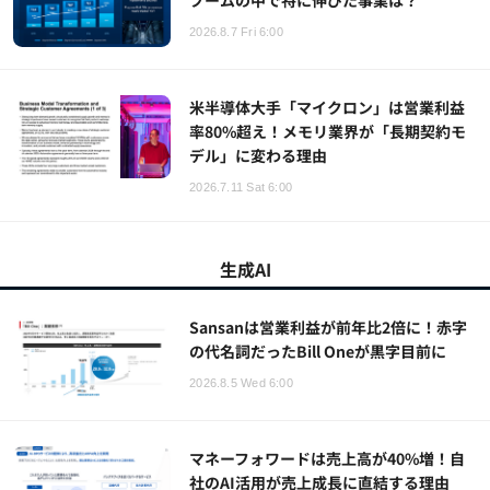
ブームの中で特に伸びた事業は？
2026.8.7 Fri 6:00
米半導体大手「マイクロン」は営業利益
率80%超え！メモリ業界が「長期契約モ
デル」に変わる理由
2026.7.11 Sat 6:00
生成AI
Sansanは営業利益が前年比2倍に！赤字
の代名詞だったBill Oneが黒字目前に
2026.8.5 Wed 6:00
マネーフォワードは売上高が40%増！自
社のAI活用が売上成長に直結する理由