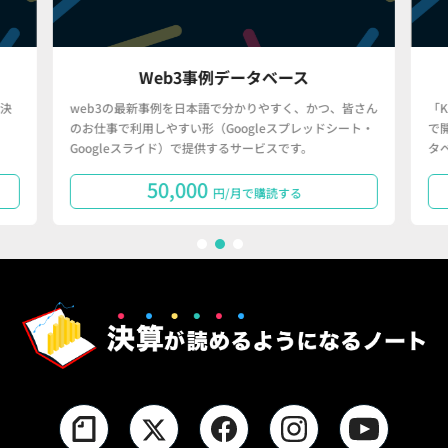
Web3事例データベース
決
web3の最新事例を日本語で分かりやすく、かつ、皆さん
「
のお仕事で利用しやすい形（Googleスプレッドシート・
で
Googleスライド）で提供するサービスです。
タ
50,000
円/月で購読する
1
2
3