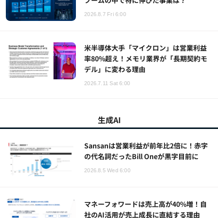
ブームの中で特に伸びた事業は？
2026.8.7 Fri 6:00
米半導体大手「マイクロン」は営業利益
率80%超え！メモリ業界が「長期契約モ
デル」に変わる理由
2026.7.11 Sat 6:00
生成AI
Sansanは営業利益が前年比2倍に！赤字
の代名詞だったBill Oneが黒字目前に
2026.8.5 Wed 6:00
マネーフォワードは売上高が40%増！自
社のAI活用が売上成長に直結する理由