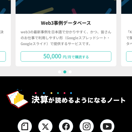
Web3事例データベース
決
web3の最新事例を日本語で分かりやすく、かつ、皆さん
「
のお仕事で利用しやすい形（Googleスプレッドシート・
で
Googleスライド）で提供するサービスです。
タ
50,000
円/月で購読する
1
2
3