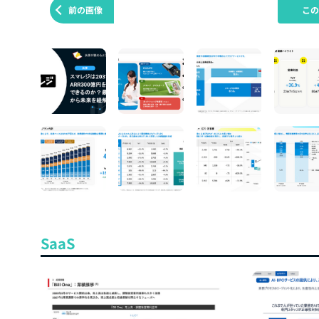
前の画像
こ
SaaS