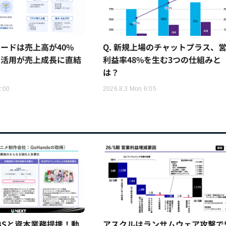
ードは売上高が40%
Q. 新規上場のチャットプラス、
I活用が売上成長に直結
利益率48%を生む3つの仕組みと
は？
2:00
2026.8.3 Mon 6:05
TBSと資本業務提携！動
アスクルはランサムウェア攻撃で5