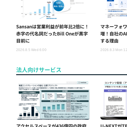
Sansanは営業利益が前年比2倍に！
マネーフォワ
赤字の代名詞だったBill Oneが黒字
増！自社のA
目前に
する理由
2026.8.5 Wed 6:00
2026.8.3 Mon 1
法人向けサービス
アクセルスペースが436億円の政府
U-NEXTが