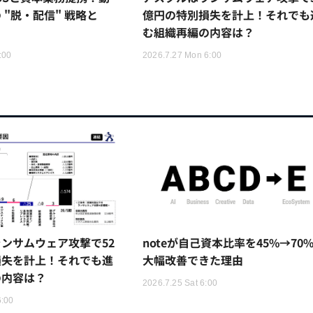
 "脱・配信" 戦略と
億円の特別損失を計上！それでも
む組織再編の内容は？
:00
2026.7.27 Mon 6:00
ンサムウェア攻撃で52
noteが自己資本比率を45%→70
損失を計上！それでも進
大幅改善できた理由
の内容は？
2026.7.25 Sat 6:00
6:00