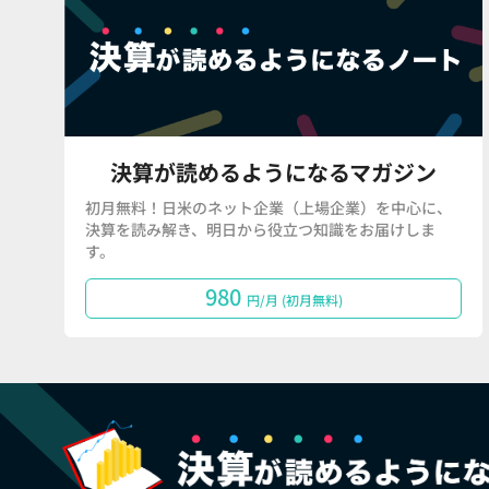
決算が読めるようになるマガジン
初月無料！日米のネット企業（上場企業）を中心に、
決算を読み解き、明日から役立つ知識をお届けしま
す。
980
円/月 (初月無料)