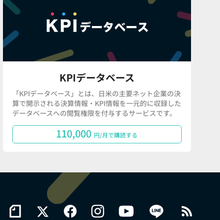
KPIデータベース
「KPIデータベース」とは、日米の主要ネット企業の決
算で開示される決算情報・KPI情報を一元的に収録した
データベースへの閲覧権限を付与するサービスです。
110,000
円/月で購読する