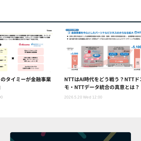
トのタイミーが金融事業
NTTはAI時代をどう戦う？NTTド
由
モ・NTTデータ統合の真意とは？
00
2026.5.20 Wed 12:00