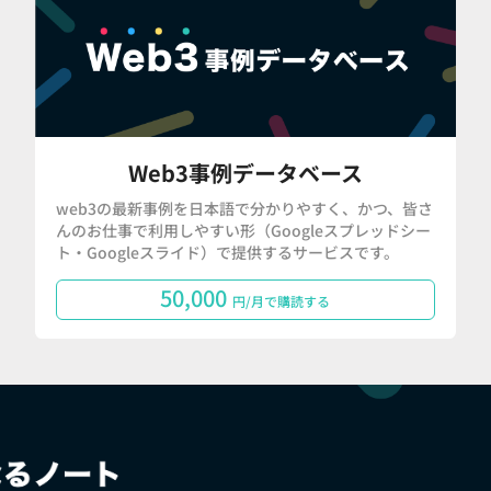
Web3事例データベース
web3の最新事例を日本語で分かりやすく、かつ、皆さ
んのお仕事で利用しやすい形（Googleスプレッドシー
ト・Googleスライド）で提供するサービスです。
50,000
円/月で購読する