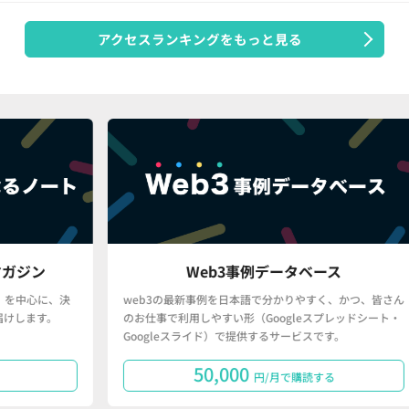
アクセスランキングをもっと見る
Web3事例データベース
、決
web3の最新事例を日本語で分かりやすく、かつ、皆さん
「
。
のお仕事で利用しやすい形（Googleスプレッドシート・
で
Googleスライド）で提供するサービスです。
タ
50,000
円/月で購読する