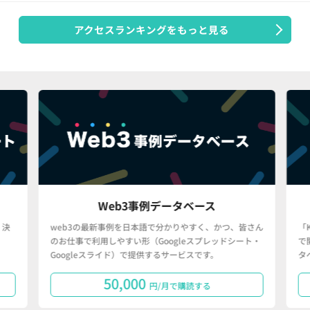
アクセスランキングをもっと見る
Web3事例データベース
決
web3の最新事例を日本語で分かりやすく、かつ、皆さん
「
のお仕事で利用しやすい形（Googleスプレッドシート・
で
Googleスライド）で提供するサービスです。
タ
50,000
円/月で購読する