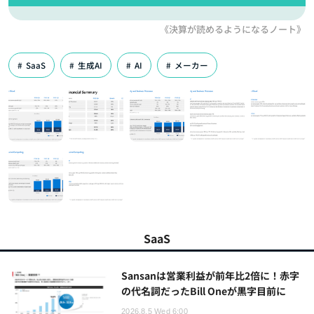
《決算が読めるようになるノート》
SaaS
生成AI
AI
メーカー
SaaS
Sansanは営業利益が前年比2倍に！赤字
の代名詞だったBill Oneが黒字目前に
2026.8.5 Wed 6:00