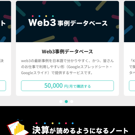
Web3事例データベース
決
web3の最新事例を日本語で分かりやすく、かつ、皆さん
「
のお仕事で利用しやすい形（Googleスプレッドシート・
で
Googleスライド）で提供するサービスです。
タ
50,000
円/月で購読する
1
2
3