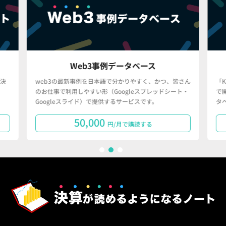
Web3事例データベース
決
web3の最新事例を日本語で分かりやすく、かつ、皆さん
「
のお仕事で利用しやすい形（Googleスプレッドシート・
で
Googleスライド）で提供するサービスです。
タ
50,000
円/月で購読する
1
2
3