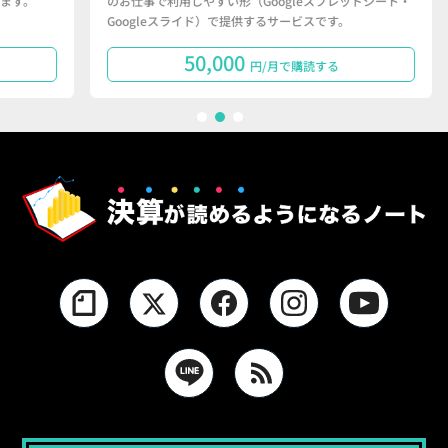
のお仕事で利用しやすい形（Googleスプレッドシート・
で
Googleスライド）で提供するサービスです。
タ
50,000
円/月で購読する
1
2
3