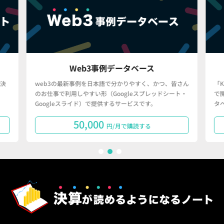
Web3事例データベース
決
web3の最新事例を日本語で分かりやすく、かつ、皆さん
「
のお仕事で利用しやすい形（Googleスプレッドシート・
で
Googleスライド）で提供するサービスです。
タ
50,000
円/月で購読する
1
2
3