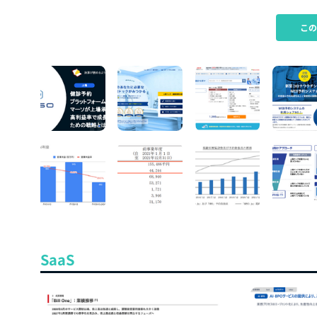
こ
SaaS