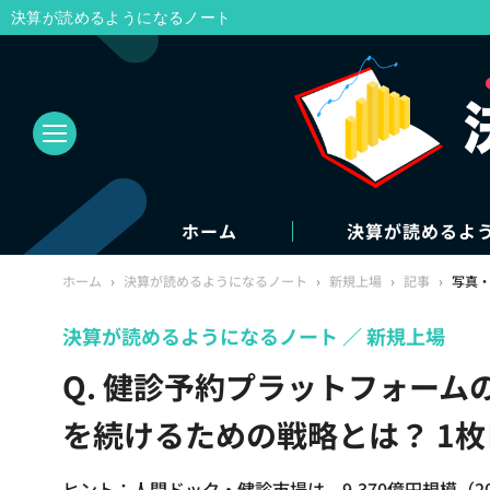
決算が読めるようになるノート
ホーム
決算が読めるよ
ホーム
›
決算が読めるようになるノート
›
新規上場
›
記事
›
写真
決算が読めるようになるノート
新規上場
Q. 健診予約プラットフォー
を続けるための戦略とは？ 1
ヒント：人間ドック・健診市場は、9,370億円規模（