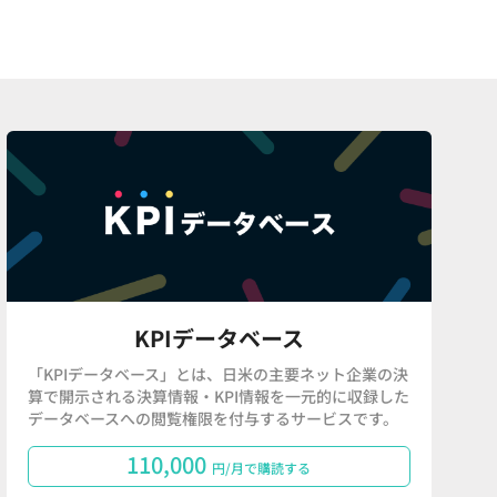
KPIデータベース
「KPIデータベース」とは、日米の主要ネット企業の決
算で開示される決算情報・KPI情報を一元的に収録した
データベースへの閲覧権限を付与するサービスです。
110,000
円/月で購読する