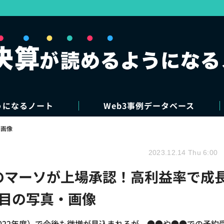
うになるノート
Web3事例データベース
・画像
2023.12.14 Thu 6:00
ムのマーソが上場承認！高利益率で成
枚目の写真・画像
2022年度）で今後も微増が見込まれるが、●●や●●での予約