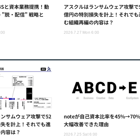
TBSと資本業務提携！動
アスクルはランサムウェア攻撃で5
 "脱・配信" 戦略と
億円の特別損失を計上！それでも
む組織再編の内容は？
:00
2026.7.27 Mon 6:00
ンサムウェア攻撃で52
noteが自己資本比率を45%→70
損失を計上！それでも進
大幅改善できた理由
の内容は？
2026.7.25 Sat 6:00