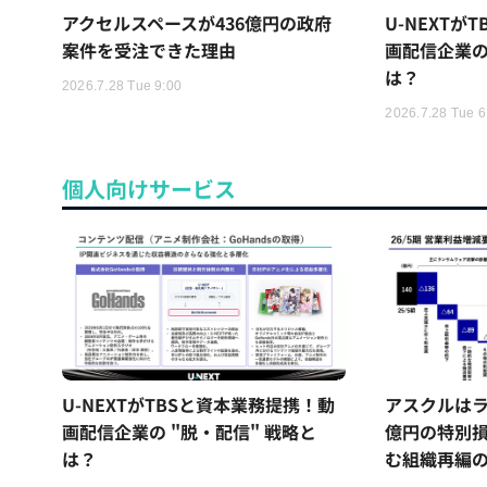
アクセルスペースが436億円の政府
U-NEXTが
案件を受注できた理由
画配信企業の
は？
2026.7.28 Tue 9:00
2026.7.28 Tue 6
個人向けサービス
U-NEXTがTBSと資本業務提携！動
アスクルはラ
画配信企業の "脱・配信" 戦略と
億円の特別
は？
む組織再編