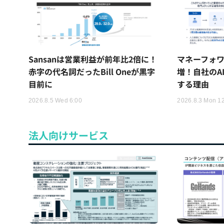
Sansanは営業利益が前年比2倍に！
マネーフォワ
赤字の代名詞だったBill Oneが黒字
増！自社のA
目前に
する理由
2026.8.5 Wed 6:00
2026.8.3 Mon 1
法人向けサービス