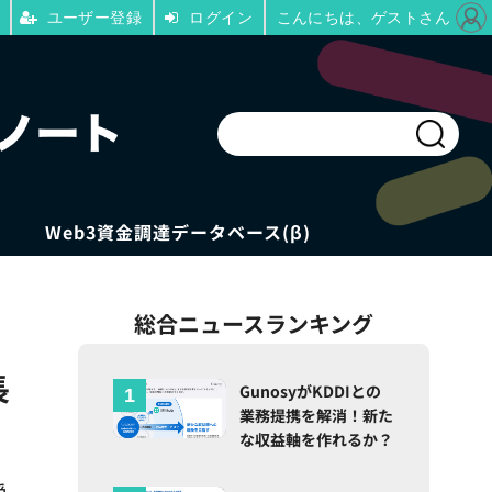
ユーザー登録
ログイン
こんにちは、ゲストさん
Web3資金調達データベース(β)
総合ニュースランキング
長
GunosyがKDDIとの
業務提携を解消！新た
な収益軸を作れるか？
受