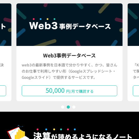
Web3事例データベース
決
web3の最新事例を日本語で分かりやすく、かつ、皆さん
「
のお仕事で利用しやすい形（Googleスプレッドシート・
で
Googleスライド）で提供するサービスです。
タ
50,000
円/月で購読する
1
2
3