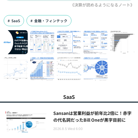
《決算が読めるようになるノート》
SaaS
金融・フィンテック
SaaS
Sansanは営業利益が前年比2倍に！赤字
の代名詞だったBill Oneが黒字目前に
2026.8.5 Wed 6:00