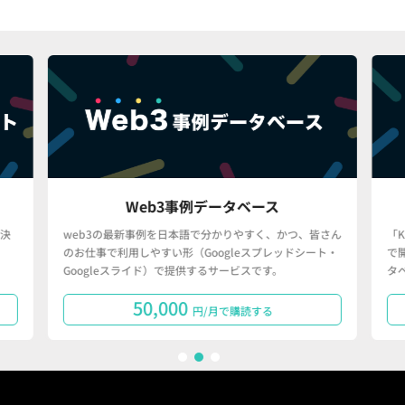
Web3事例データベース
決
web3の最新事例を日本語で分かりやすく、かつ、皆さん
「
のお仕事で利用しやすい形（Googleスプレッドシート・
で
Googleスライド）で提供するサービスです。
タ
50,000
円/月で購読する
1
2
3