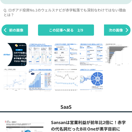
Q. ロボアド投資No.1のウェルスナビが赤字転落でも深刻なわけではない理由
とは？
前の画像
この記事へ戻る
2/9
次の画像
SaaS
Sansanは営業利益が前年比2倍に！赤字
の代名詞だったBill Oneが黒字目前に