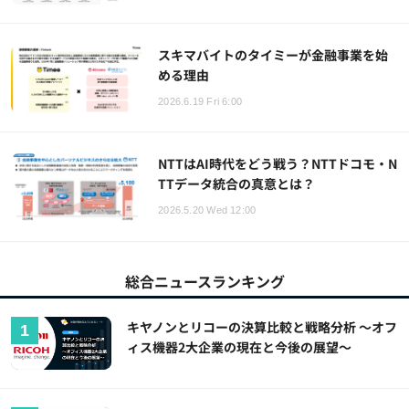
スキマバイトのタイミーが金融事業を始
める理由
2026.6.19 Fri 6:00
NTTはAI時代をどう戦う？NTTドコモ・N
TTデータ統合の真意とは？
2026.5.20 Wed 12:00
総合ニュースランキング
キヤノンとリコーの決算比較と戦略分析 ～オフ
ィス機器2大企業の現在と今後の展望～