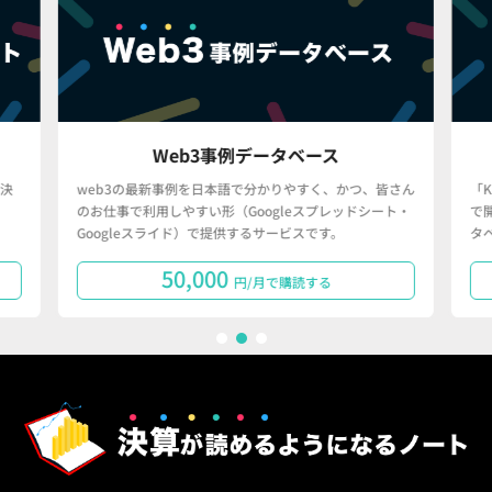
Web3事例データベース
決
web3の最新事例を日本語で分かりやすく、かつ、皆さん
「
のお仕事で利用しやすい形（Googleスプレッドシート・
で
Googleスライド）で提供するサービスです。
タ
50,000
円/月で購読する
1
2
3