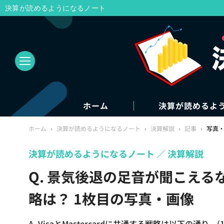
決算が読めるようになるノート
ホーム
決算が読めるよ
ホーム
›
決算が読めるようになるノート
›
決算解説
›
記事
›
写真
決算が読めるようになるノート
決算解説
Q. 景気後退の足音が聞こえるなか
略は？ 1枚目の写真・画像
A. VisaとMastercardに共通する戦略は以下の通り