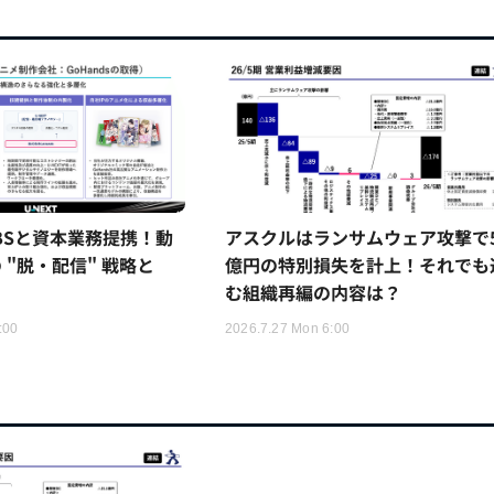
TBSと資本業務提携！動
アスクルはランサムウェア攻撃で5
 "脱・配信" 戦略と
億円の特別損失を計上！それでも
む組織再編の内容は？
:00
2026.7.27 Mon 6:00