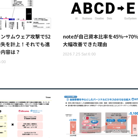
ンサムウェア攻撃で52
noteが自己資本比率を45%→70
損失を計上！それでも進
大幅改善できた理由
の内容は？
2026.7.25 Sat 6:00
6:00