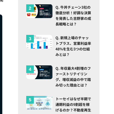
Q. 牛丼チェーン3社の
徹底分析！好調な決算
を発表した吉野家の成
長戦略とは？
Q. 新規上場のチャッ
トプラス、営業利益率
48%を生む3つの仕組
みとは？
Q. 年収最大4割増のフ
ァーストリテイリン
グ、増収減益の中で踏
み切った理由とは？
トーセイはなぜ半期で
通期利益の9割超を稼
げるのか？不動産再生