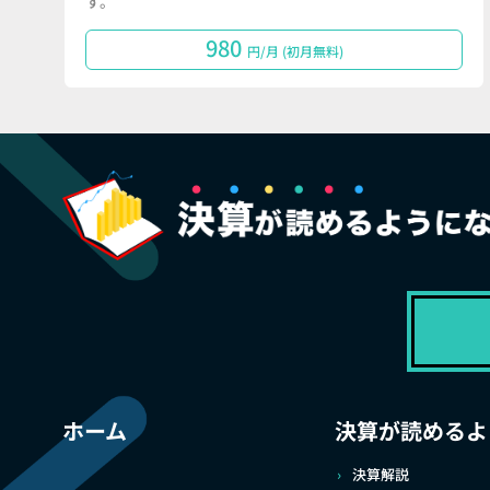
す。
980
円/月 (初月無料)
ホーム
決算が読めるよ
決算解説