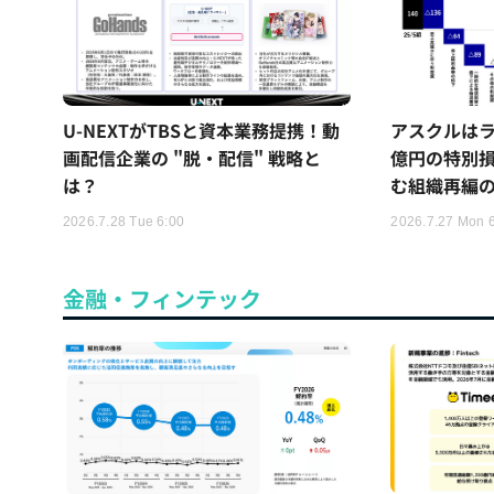
U-NEXTがTBSと資本業務提携！動
アスクルはラ
画配信企業の "脱・配信" 戦略と
億円の特別
は？
む組織再編
2026.7.28 Tue 6:00
2026.7.27 Mon 
金融・フィンテック