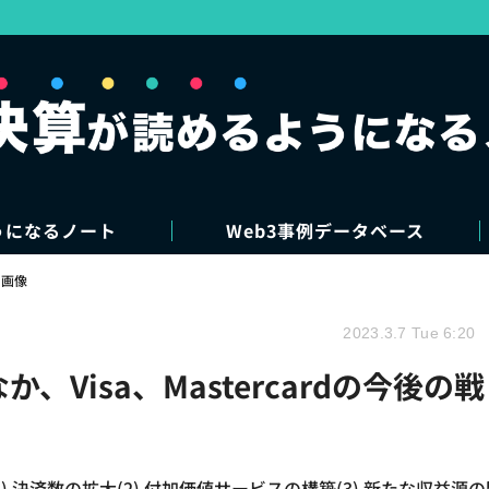
うになるノート
Web3事例データベース
・画像
2023.3.7 Tue 6:20
、Visa、Mastercardの今後の戦
。(1) 決済数の拡大(2) 付加価値サービスの構築(3) 新たな収益源