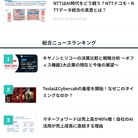
NTTはAI時代をどう戦う？NTTドコモ・N
TTデータ統合の真意とは？
2026.5.20 Wed 12:00
総合ニュースランキング
キヤノンとリコーの決算比較と戦略分析 ～オフ
ィス機器2大企業の現在と今後の展望～
TeslaはCybercabの量産を開始！なぜこのタイ
ミングなのか？
マネーフォワードは売上高が40%増！自社のAI
活用が売上成長に直結する理由