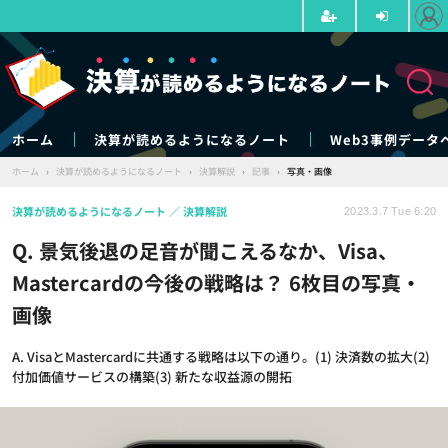
ホーム
決算が読めるようになるノート
Web3事例データ
ホーム
›
決算が読めるようになるノート
›
決算解説
›
記事
›
写真・画像
決算が読めるようになるノート
決算解説
2023.3.7 Tue 6:20
Q. 景気後退の足音が聞こえるなか、Visa、
Mastercardの今後の戦略は？ 6枚目の写真・
画像
A. VisaとMastercardに共通する戦略は以下の通り。(1) 決済数の拡大(2)
付加価値サービスの構築(3) 新たな収益源の開拓