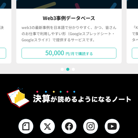
Web3事例データベース
決
web3の最新事例を日本語で分かりやすく、かつ、皆さん
「
のお仕事で利用しやすい形（Googleスプレッドシート・
で
Googleスライド）で提供するサービスです。
タ
50,000
円/月で購読する
1
2
3