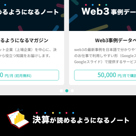
ン
Web3事例データベース
に、決
web3の最新事例を日本語で分かりやすく、かつ、皆さん
す。
のお仕事で利用しやすい形（Googleスプレッドシート・
Googleスライド）で提供するサービスです。
50,000
円/月で購読する
1
2
3