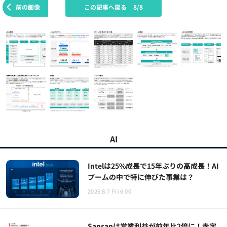
前の画像
この記事へ戻る
8/8
AI
Intelは25%成長で15年ぶりの高成長！AI
ブームの中で特に伸びた事業は？
2026.8.7 Fri 6:00
Sansanは営業利益が前年比2倍に！赤字