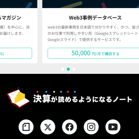
Web3事例データベース
、決
web3の最新事例を日本語で分かりやすく、かつ、皆さん
「
。
のお仕事で利用しやすい形（Googleスプレッドシート・
で
Googleスライド）で提供するサービスです。
タ
50,000
円/月で購読する
1
2
3