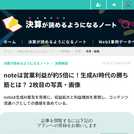
ホーム
決算が読めるようになるノート
Web3事例データ
ホーム
›
決算が読めるようになるノート
›
決算解説
›
記事
›
写真・画像
決算が読めるようになるノート
決算解説
2026.2.2 Mon 9:00
noteは営業利益が約5倍に！生成AI時代の勝ち
筋とは？ 2枚目の写真・画像
noteは生成AI普及を背景に、収益拡大と利益増加を実現し、コンテンツ
流通ハブとしての価値を高めている。
記事を閲覧するには下記の
プランへの登録をお願いします