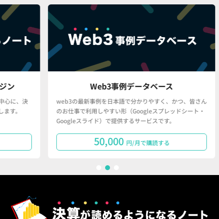
Web3事例データベース
決
web3の最新事例を日本語で分かりやすく、かつ、皆さん
「
のお仕事で利用しやすい形（Googleスプレッドシート・
で
Googleスライド）で提供するサービスです。
タ
50,000
円/月で購読する
1
2
3