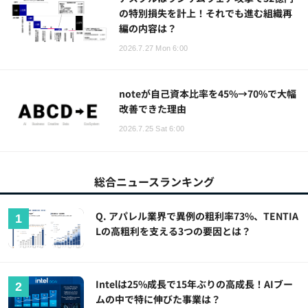
の特別損失を計上！それでも進む組織再
編の内容は？
2026.7.27 Mon 6:00
noteが自己資本比率を45%→70%で大幅
改善できた理由
2026.7.25 Sat 6:00
総合ニュースランキング
Q. アパレル業界で異例の粗利率73%、TENTIA
Lの高粗利を支える3つの要因とは？
Intelは25%成長で15年ぶりの高成長！AIブー
ムの中で特に伸びた事業は？