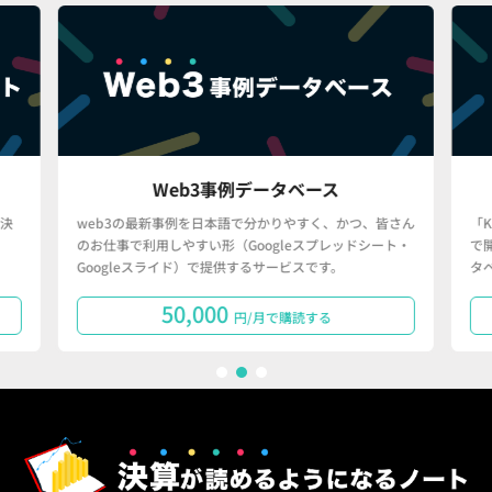
Web3事例データベース
決
web3の最新事例を日本語で分かりやすく、かつ、皆さん
「
のお仕事で利用しやすい形（Googleスプレッドシート・
で
Googleスライド）で提供するサービスです。
タ
50,000
円/月で購読する
1
2
3