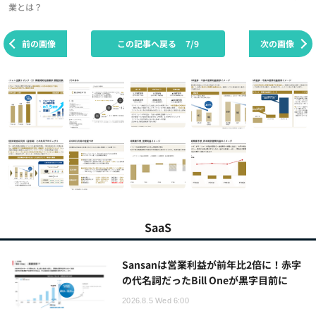
業とは？
前の画像
この記事へ戻る
7/9
次の画像
SaaS
Sansanは営業利益が前年比2倍に！赤字
の代名詞だったBill Oneが黒字目前に
2026.8.5 Wed 6:00