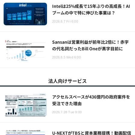
Intelは25%成長で15年ぶりの高成長！AI
ブームの中で特に伸びた事業は？
2026.8.7 Fri 6:00
Sansanは営業利益が前年比2倍に！赤字
の代名詞だったBill Oneが黒字目前に
2026.8.5 Wed 6:00
法人向けサービス
アクセルスペースが436億円の政府案件を
受注できた理由
2026.7.28 Tue 9:00
U-NEXTがTBSと資本業務提携！動画配信