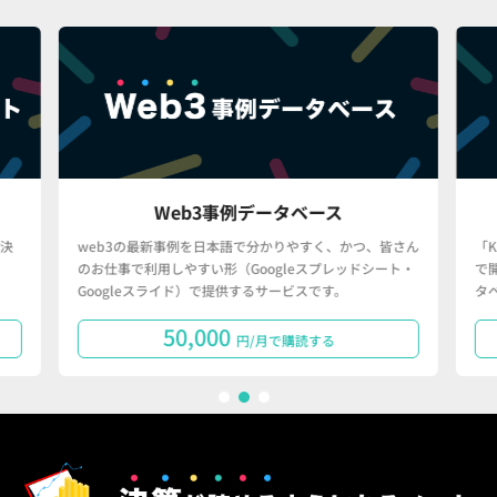
Web3事例データベース
決
web3の最新事例を日本語で分かりやすく、かつ、皆さん
「
のお仕事で利用しやすい形（Googleスプレッドシート・
で
Googleスライド）で提供するサービスです。
タ
50,000
円/月で購読する
1
2
3