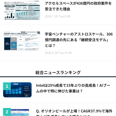
アクセルスペースが436億円の政府案件を
受注できた理由
2026.7.28 Tue 9:00
宇宙ベンチャーのアストロスケール、306
億円調達の先にある「継続受注モデル」
とは？
2026.6.30 Tue 14:00
総合ニュースランキング
Intelは25%成長で15年ぶりの高成長！AIブー
ムの中で特に伸びた事業は？
Q. オリオンビールが上場！CAGR37.9%で海外