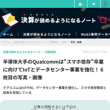
ホーム
決算が読めるようになるノート
Web3事例データ
ホーム
›
決算が読めるようになるノート
›
決算解説
›
記事
›
写真・画像
決算が読めるようになるノート
決算解説
2025.12.5 Fri 12:00
半導体大手のQualcommは"スマホ依存"卒業
に向けてIoTとデータセンター事業を強化！ 6
枚目の写真・画像
クアルコムはIoTやAI、データセンター事業を強化し、スマホ依存脱却と
成長を目指している
記事を閲覧するには下記の