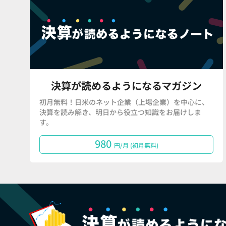
決算が読めるようになるマガジン
初月無料！日米のネット企業（上場企業）を中心に、
決算を読み解き、明日から役立つ知識をお届けしま
す。
980
円/月 (初月無料)