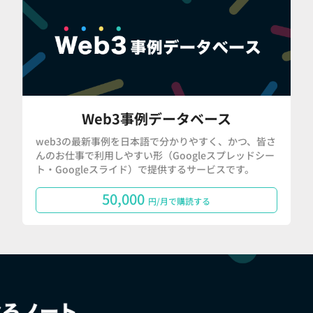
Web3事例データベース
web3の最新事例を日本語で分かりやすく、かつ、皆さ
んのお仕事で利用しやすい形（Googleスプレッドシー
ト・Googleスライド）で提供するサービスです。
50,000
円/月で購読する