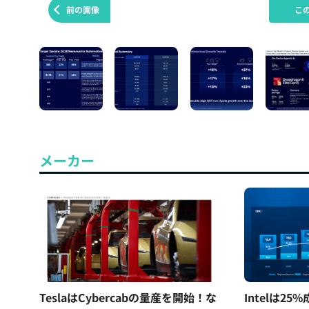
前の画像
こ
メーカー
TeslaはCybercabの量産を開始！な
Intelは2