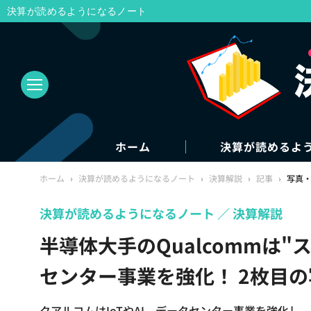
決算が読めるようになるノート
ホーム
決算が読めるよ
ホーム
›
決算が読めるようになるノート
›
決算解説
›
記事
›
写真
決算が読めるようになるノート
決算解説
半導体大手のQualcommは"
センター事業を強化！ 2枚目
クアルコムはIoTやAI、データセンター事業を強化