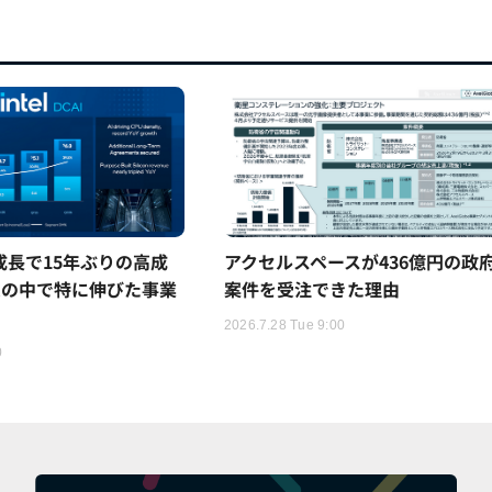
5%成長で15年ぶりの高成
アクセルスペースが436億円の政
ムの中で特に伸びた事業
案件を受注できた理由
2026.7.28 Tue 9:00
0