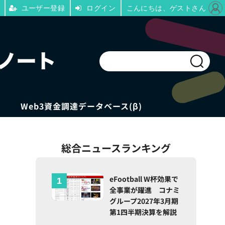
ユーザー登録
ログイン
こんにちは、ゲストさん
Web3資金調達データベース(β)
総合ニュースランキング
タ
eFootball W杯効果で
全事業が躍進 コナミ
グループ2027年3月期
第1四半期決算を解説