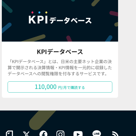
KPIデータベース
「KPIデータベース」とは、日米の主要ネット企業の決
算で開示される決算情報・KPI情報を一元的に収録した
データベースへの閲覧権限を付与するサービスです。
110,000
円/月で購読する