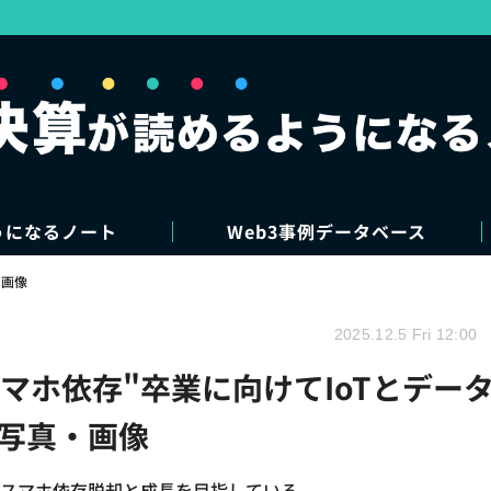
うになるノート
Web3事例データベース
・画像
2025.12.5 Fri 12:00
スマホ依存"卒業に向けてIoTとデー
の写真・画像
し、スマホ依存脱却と成長を目指している