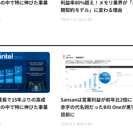
ムの中で特に伸びた事業
利益率80%超え！メモリ業界が「
期契約モデル」に変わる理由
0
2026.7.11 Sat 6:00
5%成長で15年ぶりの高成
Sansanは営業利益が前年比2倍に
ムの中で特に伸びた事業
赤字の代名詞だったBill Oneが黒
目前に
0
2026.8.5 Wed 6:00