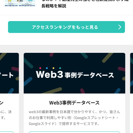
長戦略を解説
アクセスランキングをもっと見る
Web3事例データベース
決
web3の最新事例を日本語で分かりやすく、かつ、皆さん
「
のお仕事で利用しやすい形（Googleスプレッドシート・
で
Googleスライド）で提供するサービスです。
タ