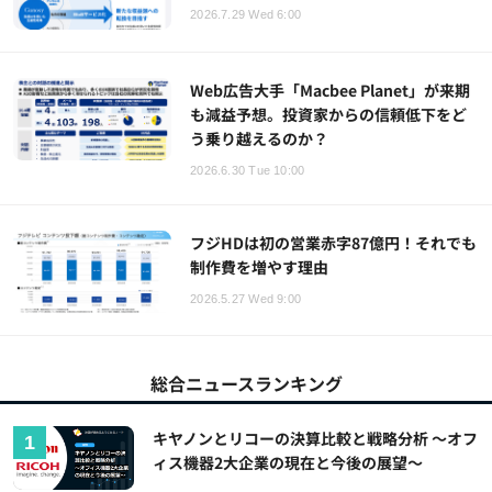
2026.7.29 Wed 6:00
Web広告大手「Macbee Planet」が来期
も減益予想。投資家からの信頼低下をど
う乗り越えるのか？
2026.6.30 Tue 10:00
フジHDは初の営業赤字87億円！それでも
制作費を増やす理由
2026.5.27 Wed 9:00
総合ニュースランキング
キヤノンとリコーの決算比較と戦略分析 ～オフ
ィス機器2大企業の現在と今後の展望～