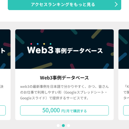
アクセスランキングをもっと見る
Web3事例データベース
決
web3の最新事例を日本語で分かりやすく、かつ、皆さん
「
のお仕事で利用しやすい形（Googleスプレッドシート・
で
Googleスライド）で提供するサービスです。
タ
50,000
円/月で購読する
1
2
3